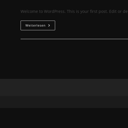
Autor:
veröffentlicht:
Kategorie:
Ko
Welcome to WordPress. This is your first post. Edit or dele
Hello
Weiterlesen
World!