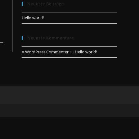
Neueste Beiträge
close
the
Hello world!
search
panel.
Neueste Kommentare
A WordPress Commenter
zu
Hello world!